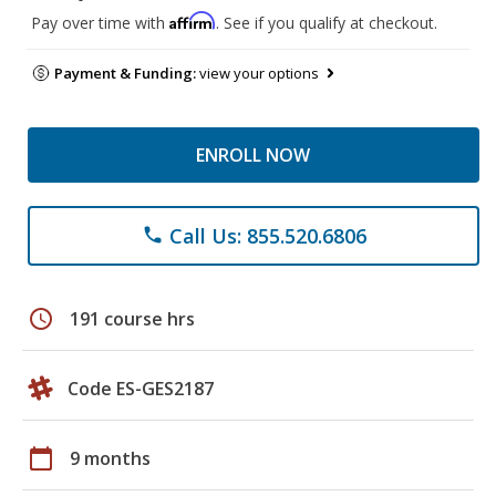
Affirm
Pay over time with
. See if you qualify at checkout.
Payment & Funding:
view your options
ENROLL NOW
Call Us: 855.520.6806
phone
schedule
191 course hrs
Code ES-GES2187
calendar_today
9 months