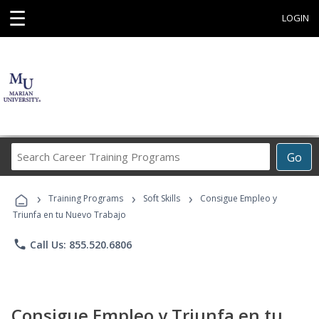
☰
LOGIN
Search
Go
Career
Training
›
›
›
Programs
Training Programs
Soft Skills
Consigue Empleo y
Triunfa en tu Nuevo Trabajo
phone
Call Us: 855.520.6806
Consigue Empleo y Triunfa en tu