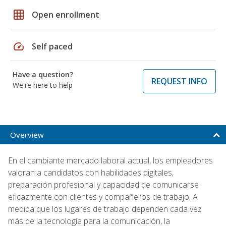
grid_on
Open enrollment
speed
Self paced
Have a question?
REQUEST INFO
We're here to help
Overview
En el cambiante mercado laboral actual, los empleadores
valoran a candidatos con habilidades digitales,
preparación profesional y capacidad de comunicarse
eficazmente con clientes y compañeros de trabajo. A
medida que los lugares de trabajo dependen cada vez
más de la tecnología para la comunicación, la