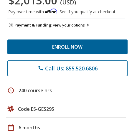
$2,013.00
(USD)
Affirm
Pay over time with
. See if you qualify at checkout.
Payment & Funding:
view your options
ENROLL NOW
Call Us: 855.520.6806
phone
schedule
240 course hrs
Code ES-GES295
calendar_today
6 months