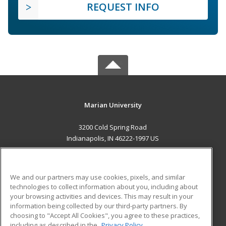
REQUEST INFO
Marian University
3200 Cold Spring Road
Indianapolis, IN 46222-1997 US
MAIN CONTENT
Career Training
We and our partners may use cookies, pixels, and similar
technologies to collect information about you, including about
ADDITIONAL RESOURCES
your browsing activities and devices. This may result in your
information being collected by our third-party partners. By
Military
Student Blog
choosing to "Accept All Cookies", you agree to these practices,
Financial Assistance
including as described in the
Privacy Policy