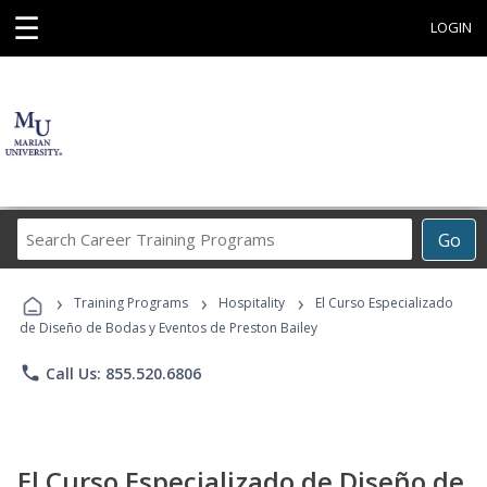
☰
LOGIN
Search
Go
Career
Training
›
›
›
Programs
Training Programs
Hospitality
El Curso Especializado
de Diseño de Bodas y Eventos de Preston Bailey
phone
Call Us: 855.520.6806
El Curso Especializado de Diseño de